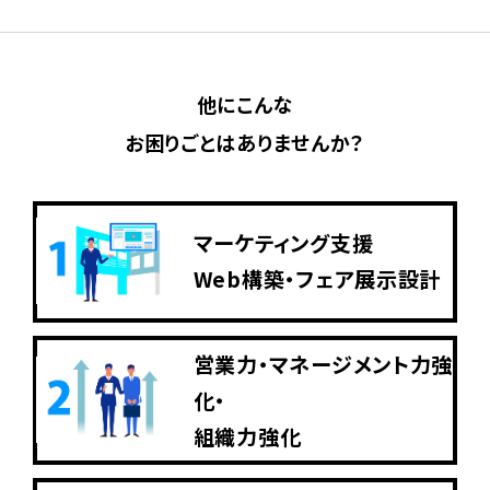
ト構築、強いカタログ及びツール作成など、前職
での経験を生かし、中堅中小企業の発展のため
他にこんな
にお役に立つことが自分の使命だと考えていま
お困りごとはありませんか？
す。長年の経験で培った営業強化のノウハウをお
伝えして、日本のものづくりを支える中堅中小企
業が大きく発展するために、全力でサポートいた
マーケティング支援
します。
Web構築・フェア展示設計
営業力・マネージメント力強
閉じる
化・
組織力強化