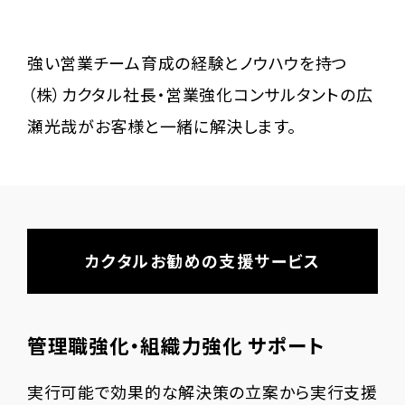
前職（株式会社大塚商会）で42年間SI事業に関
わる。SI営業及び拠店MGRを経験し、48歳で事
強い営業チーム育成の経験とノウハウを持つ
業部門の業績責任者である業種SI部門長に就
（株）カクタル社長・営業強化コンサルタントの広
任。就任時に業種SI部門を収益No.1部門にする
瀬光哉がお客様と一緒に解決します。
と誓い、その目標達成のため、CS向上と安定軌道
を守るスキームつくりに力を注ぐ。具体的には、お
客様とWin/Winの関係をつくるためのユーザー
会制度を立ち上げる。全国の多くのお客様にご加
カクタルお勧めの支援サービス
入いただき、毎年交流会を継続してユーザー会
を大きく発展させることに成功。安定軌道に乗せ
管理職強化・組織力強化 サポート
るためには安定受注も必要と考え、営業活動に
頼らなくても見込み客を得ることができるWeb
実行可能で効果的な解決策の立案から実行支援