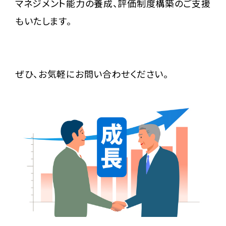
マネジメント能力の養成、評価制度構築のご支援
ひろせ みつや
もいたします。
ぜひ、お気軽にお問い合わせください。
プロフィール
㈱カクタル 代表取締役社長
立教大学卒業