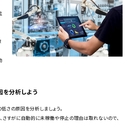
社
稼
を
効
因を分析しよう
低さの原因を分析しましょう。
は、さすがに自動的に未稼働や停止の理由は取れないので、